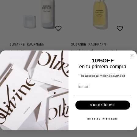
SUSANNE KAUFMANN
SUSANNE KAUFMANN
Hand Cream
Purifying Cleansing Gel
4 reseñas
$ 1,129.00
10%OFF
$ 1,129.00
Agotado
en tu primera compra
Tu acceso al mejor
Beauty Edit
Email
SUSCRÍBETE
suscribeme
ENVIAR
no estoy interesado
© 2026
OLIVINE
.