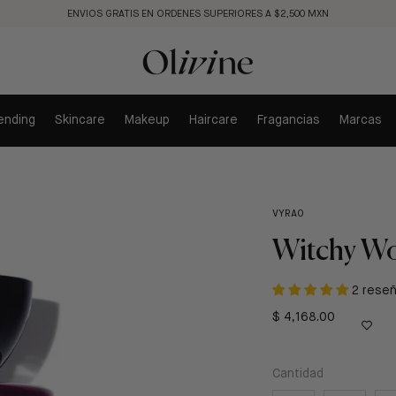
ENVIOS GRATIS EN ORDENES SUPERIORES A $2,500 MXN
ending
Skincare
Makeup
Haircare
Fragancias
Marcas
VYRAO
Witchy W
2 rese
$ 4,168.00
Cantidad