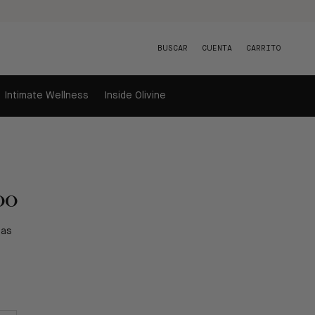
BUSCAR
CUENTA
CARRITO
Intimate Wellness
Inside Olivine
oo
ñas