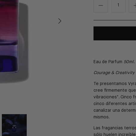
Eau de Parfum
50
ml.
Courage & Creativity
Te presentamos Vyra
cree firmemente que
vibraciones". Cinco 
cinco diferentes art
canalizar una deter
mismos.
Las fragancias terro
sólo huelen increíble