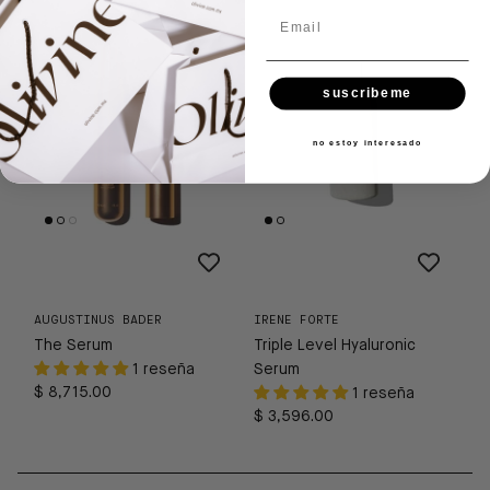
Email
suscribeme
no estoy interesado
AUGUSTINUS BADER
IRENE FORTE
The Serum
Triple Level Hyaluronic
1 reseña
Serum
$ 8,715.00
1 reseña
$ 3,596.00