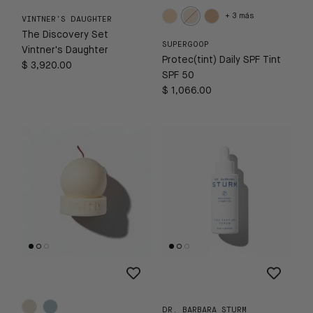
+ 3 más
VINTNER'S DAUGHTER
The Discovery Set
SUPERGOOP
Vintner's Daughter
Protec(tint) Daily SPF Tint
$ 3,920.00
SPF 50
$ 1,066.00
DR. BARBARA STURM