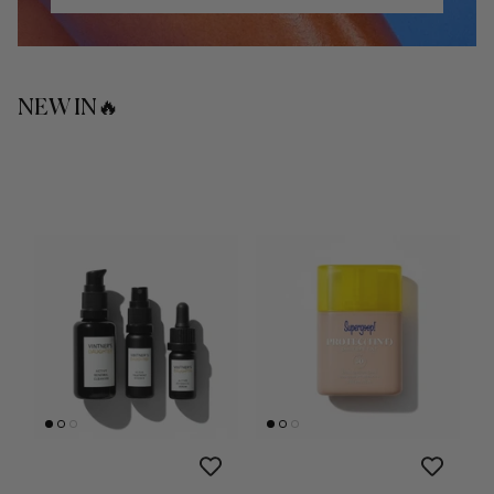
NEW IN🔥