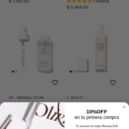
$ 7,160.00
1 reseña
$ 5,469.00
DR. BARBARA STURM
U BEAUTY
Hyaluronic Serum
Resurfacing Compound -
2 reseñas
Face Serum
10%OFF
en tu primera compra
$ 7,640.00
13 reseñas
$ 3,090.00
Agotado
De
Tu acceso al mejor
Beauty Edit