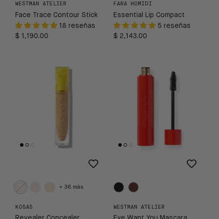
WESTMAN ATELIER
FARA HOMIDI
Face Trace Contour Stick
Essential Lip Compact
18 reseñas
5 reseñas
$ 1,190.00
$ 2,143.00
+ 36 más
KOSAS
WESTMAN ATELIER
Revealer Concealer
Eye Want You Mascara