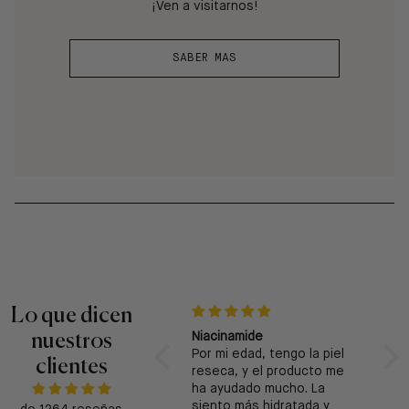
¡Ven a visitarnos!
SABER MAS
Lo que dicen
nuestros
Excelente regalo
Niacinamide
Exce
Me pareció una paleta muy
Por mi edad, tengo la piel
sen
clientes
completa y fácil de usar
reseca, y el producto me
La 
para un regalo ... y funcionó!
ha ayudado mucho. La
des
Sólo me quedé con ganas
siento más hidratada y
que