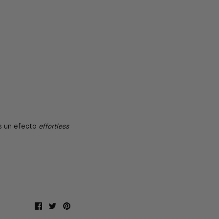
rás un efecto
effortless
Compartir
Tuitear
Hacer
pin