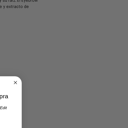
 su raíz. El Eyebrow
e y extracto de
pra
Edit