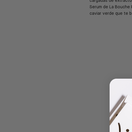
cargadas de extractos
Serum de La Bouche R
caviar verde que te b