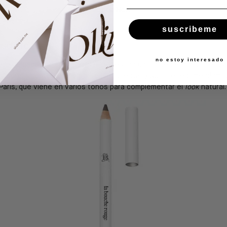
Shop Now
suscribeme
DISCRETO
no estoy interesado
ello delgado o consideras que necesitan un toque de maquillaje, us
s discretamente. Para lograr relleno preciso y sutil, te recomendamo
aris, que viene en varios tonos para complementar el
look
natural.