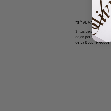
“SÍ” AL MAQUILLAJE 
Si tus cejas son de v
cejas para rellenarla
de La Bouche Rouge P