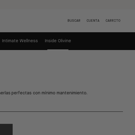
BUSCAR
CUENTA
CARRITO
Intimate Wellness
Inside Olivine
erlas perfectas con m
í
nimo mantenimiento.