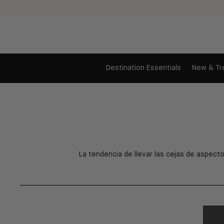
Ir
al
contenido
Destination Essentials
New & Tr
La tendencia de llevar las cejas de aspecto 