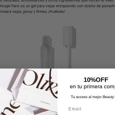
 naturales, antioxidantes y otros ingredientes que nutren el vello y
ouge Paris es un gel para cejas enriquecido con aceite de pistach
rindará cejas
glowy
y firmes. ¡Pruébalo!
10%OFF
en tu primera com
Tu acceso al mejor
Beauty 
Email