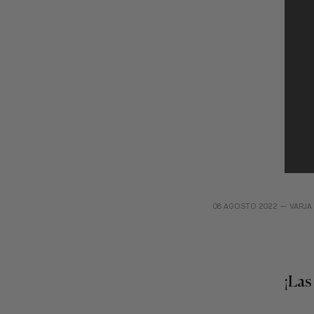
08 AGOSTO 2022 —
VARJA
¡Las