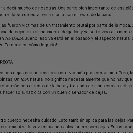
r a decir mucho de nosotras. Una parte bien importante de esa plát
rada y deben de estar en armonía con el resto de la cara.
ejas fueron víctimas de un tratamiento brutal por parte de la moda
ncia de cejas extremadamente delgadas y ya se te vino a la ment
 en
No Doubt
. Bueno, eso ya está en el pasado y el aspecto natural 
n
. ¡Te decimos cómo lograrlo!
RRECTA
 con cejas que no requieren intervención para verse bien. Pero, l
pinzas. Un
look
natural no significa necesariamente que no hay que t
roporción con el resto de la cara y tratando de mantenerlas del gr
 hacer sola, haz cita con un buen diseñador de cejas.
o cuerpo necesita cuidado. Esto también aplica para las cejas. Para 
u crecimiento, de vez en cuando aplica suero para cejas. Estos pr