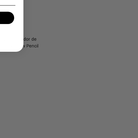
a un delineador de
s el Eyebrow Pencil