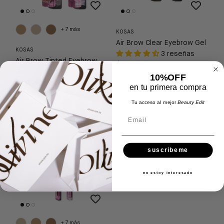
+ 7 más
KOSAS
Air Brow Clear Eyebrow Gel
KOSAS
3 reseñas
Air Brow Tinted Eyebrow
$ 656.00
Gel
10%OFF
12 reseñas
en tu primera compra
$ 656.00
Tu acceso al mejor
Beauty Edit
Email
suscribeme
no estoy interesado
+ 7 más