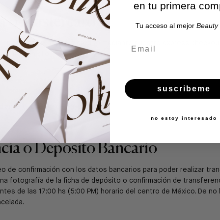
en tu primera com
sa o Mastercard
Tu acceso al mejor
Beauty 
Email
n tu tarjeta de débito o crédito mediante nuestro express checkout
cuenta con ello.
suscribeme
diante tu cuenta de Paypal.
no estoy interesado
cia o Deposito Bancario
eo de confirmación con los datos bancarios para poder realizar tra
na fotografía de la ficha de depósito o confirmación de transferenc
ntes de las 17:00 hs (5:00 PM) horario del centro de México. De no 
celada.