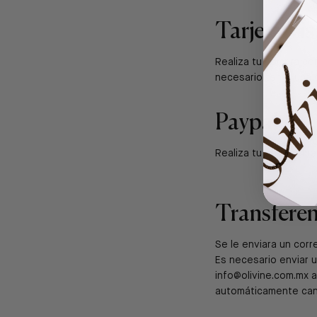
Tarjeta Vi
Realiza tu compra co
necesario tener una 
Paypal
Realiza tu compra me
Transferen
Se le enviara un corr
Es necesario enviar u
info@olivine.com.mx a
automáticamente can