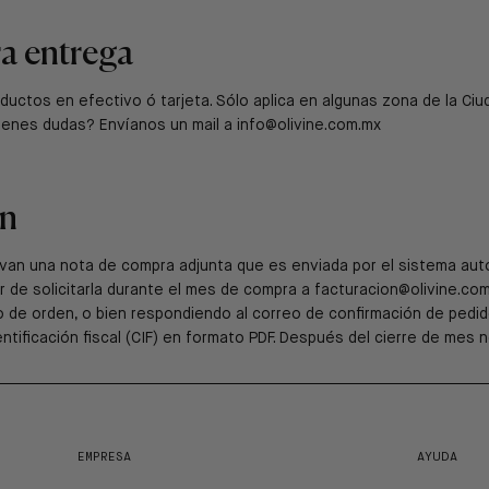
a entrega
roductos en efectivo ó tarjeta. Sólo aplica en algunas zona de la Ci
ienes dudas? Envíanos un mail a info@olivine.com.mx
ón
evan una nota de compra adjunta que es enviada por el sistema aut
r de solicitarla durante el mes de compra a facturacion@olivine.co
o de orden, o bien respondiendo al correo de confirmación de pedid
entificación fiscal (CIF) en formato PDF. Después del cierre de mes 
EMPRESA
AYUDA