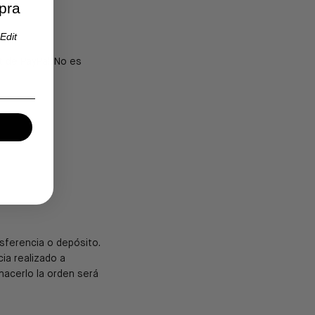
pra
Edit
 de PayPal. No es
nsferencia o depósito.
ia realizado a
hacerlo la orden será