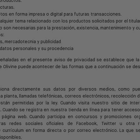
productos.
cturas.
tos en forma impresa o digital para futuras transacciones.
lquier tema relacionado con los productos solicitados por el titular
o son necesarias para la prestación, existencia, mantenimiento y c
s:
s, mercadotecnia y publicidad
e datos personales y su procedencia
 señaladas en el presente aviso de privacidad se
establece que la
e Olivine puede
acontecer de las formas que a continuación se des
iona directamente sus datos por diversos medios, como
pue
la planta, llamadas telefónicas,
correos electrónicos, recolección 
están permitidas por la ley.
Cuando visita nuestro sitio de
Inte
e.
Cuando se registra en nuestra tienda en línea para tener acces
a
página web
.
Cuando participa en concursos y promociones org
ras redes sociales oficiales de Facebook, Twitter u otra
 currículum en forma directa o por correo electrónico.
La que s
isponibles.