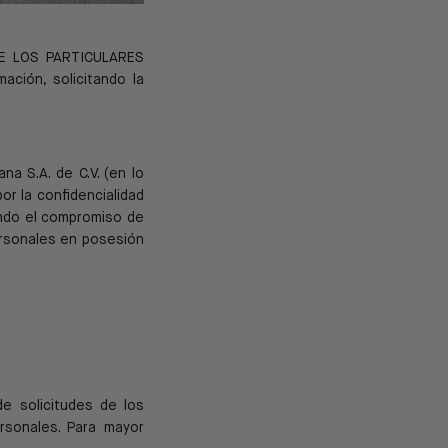
E LOS PARTICULARES
mación, solicitando la
ana S.A. de C.V. (en lo
or la confidencialidad
ndo el
compromiso de
ersonales en posesión
de solicitudes de los
rsonales. Para mayor