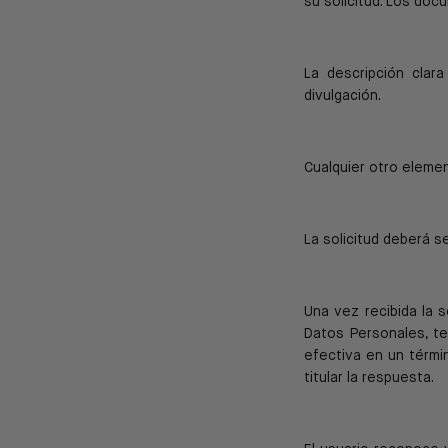
su solicitud.
Los docu
La descripción clar
divulgación.
Cualquier otro elemen
La solicitud deberá s
Una vez recibida la s
Datos Personales, t
efectiva en
un térmi
titular la respuesta.