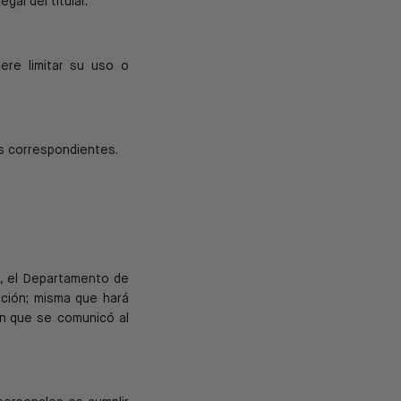
legal del titular.
iere limitar su uso o
s correspondientes.
, el Departamento de
ición; misma que hará
en
que se comunicó al