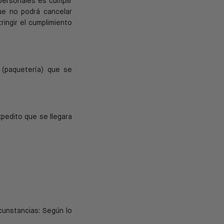
personales es cumplir
ue no podrá cancelar
tringir el cumplimiento
 (paquetería) que se
edito que se llegara
rcunstancias: Según lo