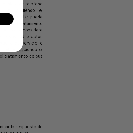
ionales por teléfono
 Ley, siguiendo el
ento, el
titular puede
alles del tratamiento
s cuando se
considere
e privacidad o estén
tual o de servicio, o
también siguiendo el
el tratamiento de sus
nicar la respuesta de