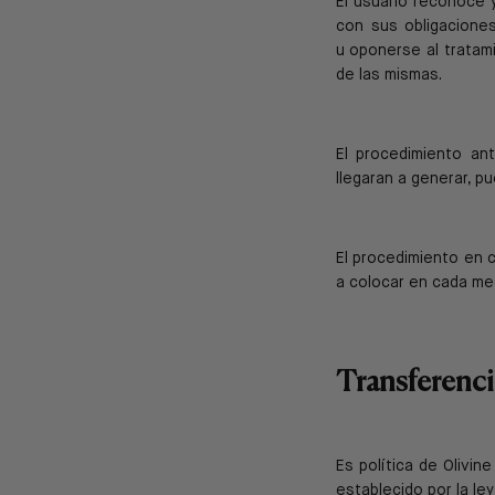
El usuario reconoce 
con sus obligacione
u
oponerse al tratam
de las mismas.
El procedimiento ant
llegaran a generar, p
El procedimiento en c
a colocar en cada med
Transferenci
Es política de Olivin
establecido por la le