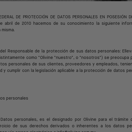
 FEDERAL DE PROTECCIÓN DE DATOS
PERSONALES EN POSESIÓN D
de abril de 2010 hacemos de su conocimiento la siguiente
infor
a misma.
o del Responsable de la protección de sus datos
personales:
Ellev
distintamente como "Olivine
"nuestro", o "nosotros") se preocupa p
atos personales de sus clientes, proveedores y empleados, tenie
d y cumplir con la legislación aplicable a
la protección de datos p
os personales
Datos personales, es el designado por Olivine para el
trámite 
jercicio de sus derechos
derivados o inherentes a los datos pe