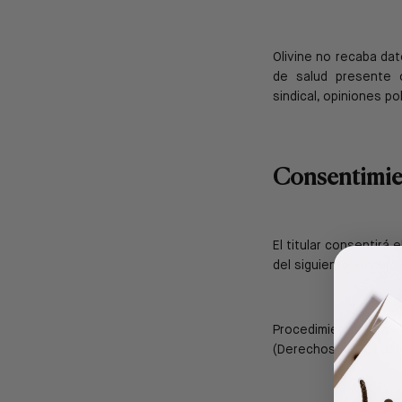
Olivine no recaba da
de salud presente 
sindical,
opiniones pol
Consentimi
El titular consentirá
del siguiente vínculo
Procedimiento para li
(Derechos ARCO) del