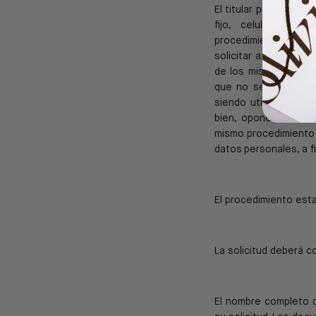
El titular puede solic
fijo, celular, cor
procedimiento
estab
solicitar a Olivine 
de los mismos, a la
r
que no se requieren 
siendo utilizados pa
bien,
oponerse al tra
mismo procedimiento s
datos
personales, a f
El procedimiento est
La solicitud deberá c
El nombre completo de