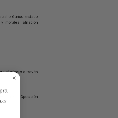
acial o étnico, estado
 y morales, afiliación
ara el efecto a través
pra
evocación u Oposición
Edit