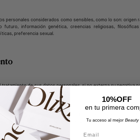
tos personales considerados como sensibles, como lo
son: origen r
o futuro, información
genética, creencias religiosas, filosóficas
íticas, preferencia sexual.
ento
 el tratamiento de sus datos personales, si no externa su
negativa p
 de contacto:
info@olivine.com.mx
10%OFF
en tu primera com
mitar el uso o divulgación, el Acceso, Rectificación,
Cancelación, R
Tu acceso al mejor
Beauty 
 uso o tratamiento
de datos personales.
Email