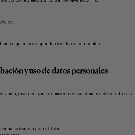
nos vía correo electrónico a
info@olivine.com.mx
sonales
a física a quién corresponden los datos personales.
abación y uso de datos personales
restación, existencia, mantenimiento y cumplimiento de
nuestros ser
ancía solicitada por el titular.