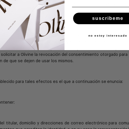
itar en cualquier momento a Olivine dejar de recibir
mensajes promoc
reo postal o electrónico
y demás medios permitidos por la
lecido para el efecto. Asimismo y siguiendo el mismo procedimi
suscribeme
el acceso a sus datos personales que ésta
posee, así como a los det
ectificación en caso de ser inexactos o incompletos; cancelarlo
para alguna de las finalidades señaladas en el
presente aviso d
no estoy interesado
ra finalidades no
consentidas o haya finalizado la relación contrac
tamiento de los mismos para fines específicos. El titular
puede 
olicitar a Olivine la
revocación del consentimiento otorgado para 
in de que se dejen de usar los mismos.
ablecido para tales efectos es el que a continuación se
enuncia:
ontener:
l titular, domicilio y direcciones de correo electrónico
para comu