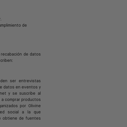
.
umplimiento de
 recabación de datos
criben:
den ser entrevistas
de datos en eventos y
rnet
y se suscribe al
o a comprar
productos
anizados por Olivine
 red
social a la que
e obtiene de fuentes