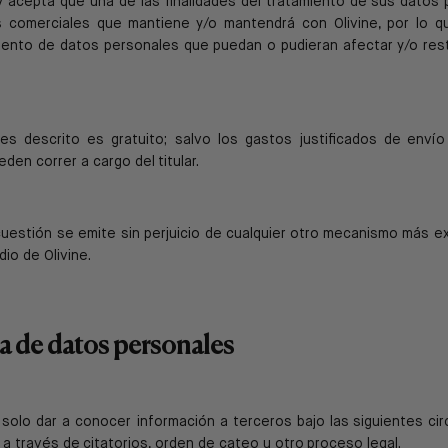
y acepta que una de las finalidades del tratamiento de
sus datos 
s comerciales que
mantiene y/o mantendrá con Olivine, por lo q
iento de datos personales que puedan o pudieran afectar
y/o res
es descrito es gratuito; salvo los gastos justificados de
envío
ueden correr a cargo del
titular.
uestión se emite sin perjuicio de cualquier otro
mecanismo más exp
io de Olivine.
a de datos personales
e solo dar a conocer información a terceros bajo las
siguientes ci
y a través de
citatorios, orden de cateo u otro proceso legal.