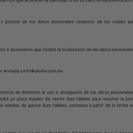
mentos que acrediten la identidad, o en su caso la representación
a y precisa de los datos personales respecto de los cuales
qu
to o documento que facilite la localización de los datos
personale
er enviada a
info@olivine.com.mx
olicitud de limitación al uso o divulgación de los datos
personales
endrá un plazo máximo
de veinte días hábiles para resolver la pet
no máximo de quince días hábiles, contados a partir de la fecha 