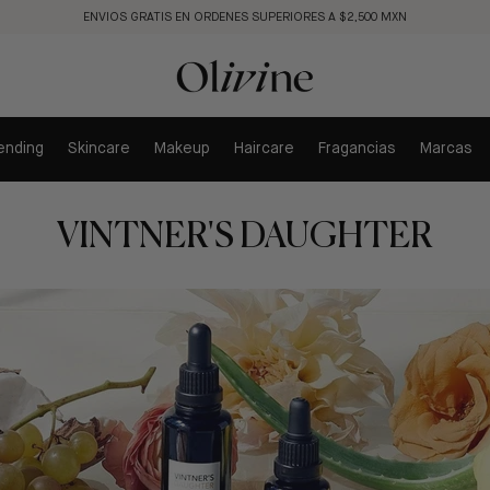
ENVIOS GRATIS EN ORDENES SUPERIORES A $2,500 MXN
ending
Skincare
Makeup
Haircare
Fragancias
Marcas
VINTNER'S DAUGHTER