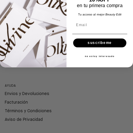
© 2026
OLIVINE
.
en tu primera compra
Tu acceso al mejor
Beauty Edit
Email
EMPRESA
Nosotros
suscribeme
Vísitanos
Marcas
no estoy interesado
Regalos
AYUDA
Envios y Devoluciones
Facturación
Términos y Condiciones
Aviso de Privacidad