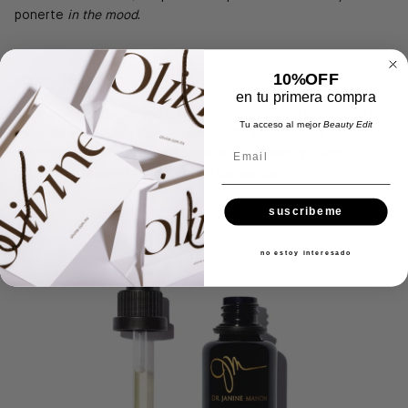
ponerte
in the mood
.
10%OFF
¿COMO SE USA?
en tu primera compra
“
El cuello nos da acceso a los ríos subterráneos de energía que
Tu acceso al mejor
Beauty Edit
recorren el cuerpo
”, dice Dr. Mahon. Ella recomienda frotar
Email
ligeramente 2-3 gotas de aceite en los dedos y luego
recorrer el cuello, terminando en los senos.
suscribeme
no estoy interesado