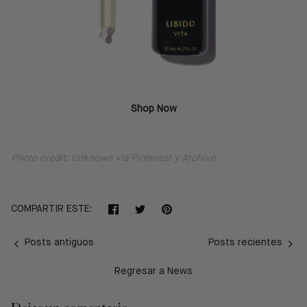
Shop Now
Photo credit: Unknown v
ía Pinterest y Archivo
Compartir
Tuitear
Hacer
COMPARTIR ESTE:
pin
Posts antiguos
Posts recientes
Regresar a News