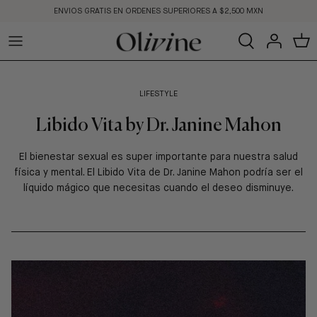
Ir
ENVIOS GRATIS EN ORDENES SUPERIORES A $2,500 MXN
al
contenido
Ver Todo
Cara
Cara
Haircare
Fragancias
All Brands
BLOG
Cuerpo
Ojos
Por Solución
Marcas
Exclusive at Olivine
MEET THE FOUNDER
LIFESTYLE
Libido Vita by Dr. Janine Mahon
Por Solución
Labios
Marcas
Skincare Education
El bienestar sexual es super importante para nuestra salud
Marcas
física y mental. El Libido Vita de Dr. Janine Mahon podría ser el
líquido mágico que necesitas cuando el deseo disminuye.