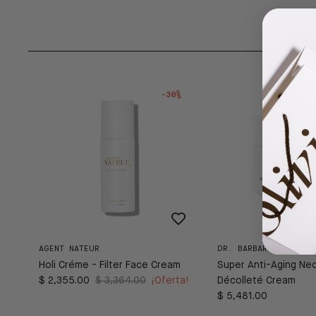
-30%
AGENT NATEUR
DR. BARBARA STURM
Holi Créme - Filter Face Cream
Super Anti-Aging Ne
$ 2,355.00
$ 3,364.00
¡Oferta!
Décolleté Cream
$ 5,481.00