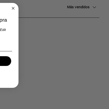
Ordenar
Más vendidos
pra
Edit