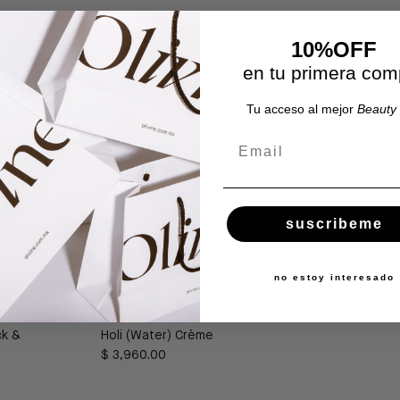
3 productos
10%OFF
en tu primera com
Tu acceso al mejor
Beauty 
Email
suscribeme
no estoy interesado
AGENT NATEUR
ck &
Holi (Water) Crème
$ 3,960.00