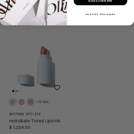
suscribeme
The Mini Lip Oil Trio
MACRENE ACTIVES
$ 1,145.00
Agotado
High Performance Lip Filler
no estoy interesado
4 reseñas
$ 1,585.00
+ 9 más
WESTMAN ATELIER
HydroBalm Tinted Lipstick
$ 1,254.00