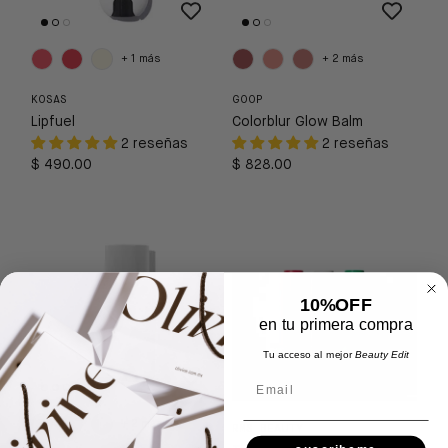
+ 1 más
+ 2 más
KOSAS
GOOP
Lipfuel
Colorblur Glow Balm
2 reseñas
2 reseñas
$ 490.00
$ 828.00
10%OFF
en tu primera compra
Tu acceso al mejor
Beauty Edit
Email
+ 2 más
RMS BEAUTY