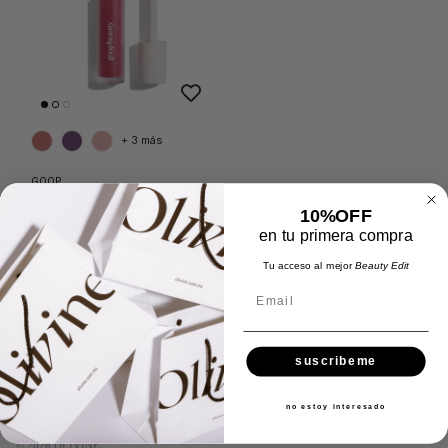
+ 3 más
GOOP
Hydra-Barrier Gel Gloss
10%OFF
1 reseña
en tu primera compra
$ 730.00
Tu acceso al mejor
Beauty Edit
Email
suscribeme
SUSCRÍBETE
ENVIAR
no estoy interesado
© 2026
OLIVINE
.