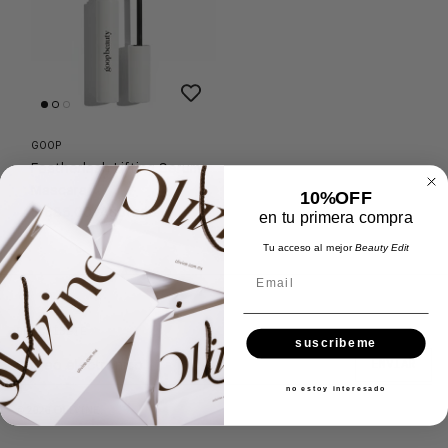
GOOP
Featherlash Lifting Serum
Mascara
10%OFF
$ 685.00
Agotado
en tu primera compra
Tu acceso al mejor
Beauty Edit
Email
SUSCRÍBETE
suscribeme
ENVIAR
no estoy interesado
© 2026
OLIVINE
.