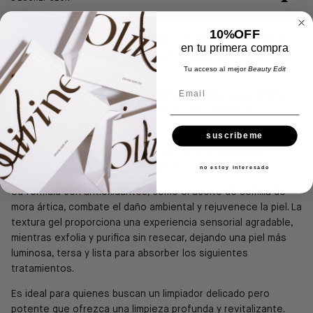
10%OFF
QUE:
Un l
impiador en gel exfoliante con aceite de semilla de
en tu primera compra
mora ártica que elimina impurezas y células muertas, dejando
Tu acceso al mejor
Beauty Edit
la piel fresca, suave y luminosa.
Email
PARA QUIEN:
Todo tipo de piel.
Perfecto para pieles opacas,
deshidratadas o sensibles que necesitan una limpieza
profunda pero delicada.
suscribeme
EDITOR'S REVIEW:
Este limpiador exfoliante, es el aliado
perfecto para una limpieza suave pero efectiva.
no estoy interesado
Su fórmula con antioxidantes, como el aceite de semilla de
mora ártica, combate el daño ambiental y rejuvenece la piel. La
textura gel proporciona una experiencia sensorial agradable,
mientras exfolia y purifica sin resecar, dejando una piel más
luminosa, tersa y lista para absorber los siguientes
tratamientos.
Es ideal para quienes buscan un limpiador delicado pero
potente que ofrezca una limpieza profunda y revitalizante.