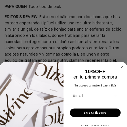
PARA QUIEN
: Todo tipo de piel.
EDITOR'S REVIEW
: Este es el bálsamo para los labios que has
estado esperando. LipFuel utiliza una red ultra hidratante,
similar a un gel, de raíz de konjac para anclar esferas de ácido
hialurónico en los labios, donde trabajan para sellar la
humedad, proteger contra el daño ambiental y entrenar a los
labios para aprovechar sus propios poderes curativos. Otros
aceites naturales y vitaminas como la E se unen a este
equipo de tratamiento para nutrir, clamar y regenerar la piel.
10%OFF
en tu primera compra
TONOS
Tu acceso al mejor
Beauty Edit
Email
MODO DE USO
suscribeme
INGREDIENTES
no estoy interesado