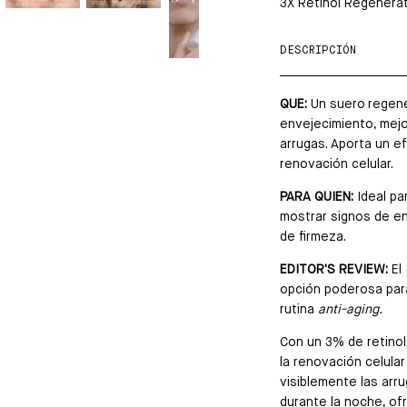
3X Retinol Regenera
DESCRIPCIÓN
QUE:
Un suero regene
envejecimiento, mejor
arrugas. Aporta un e
renovación celular.
PARA QUIEN:
Ideal pa
mostrar signos de en
de firmeza.
EDITOR'S REVIEW:
El
opción poderosa par
rutina
anti-aging.
Con un 3% de retinol
la renovación celular
visiblemente las arru
durante la noche, of