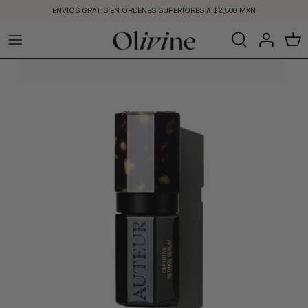
Ir
ENVIOS GRATIS EN ORDENES SUPERIORES A $2,500 MXN
al
contenido
Ver Todo
Cara
Cara
Haircare
Fragancias
All Brands
BLOG
Cuerpo
Ojos
Por Solución
Marcas
Exclusive at Olivine
MEET THE FOUNDER
Por Solución
Labios
Marcas
Skincare Education
Marcas