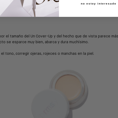
no estoy interesado
s a elegir desde el más blanco para las auténticas "blancanieves"
 morenas. Gracias a sus pigmentos minerales el tono se ajustará p
por el tamaño del Un Cover-Up y del hecho que de vista parece má
cto se esparce muy bien, abarca y dura muchísimo.
 el tono, corregir ojeras, rojeces o manchas en la piel.