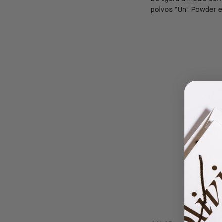
polvos "Un" Powder e