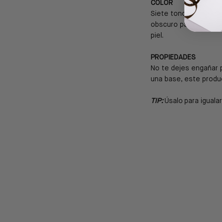
COLOR
Siete tonos diferente
obscuro para las más
piel.
PROPIEDADES
No te dejes engañar 
una base, este produ
TIP:
Úsalo para igualar