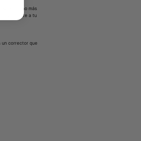
 hasta el tono más
erfectamente a tu
s un corrector que