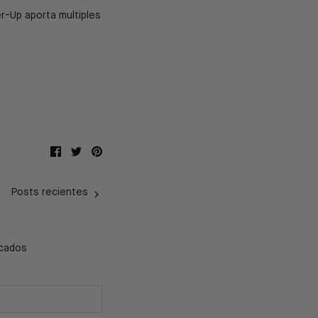
er-Up aporta multiples
Compartir
Tuitear
Hacer
pin
Posts recientes
icados