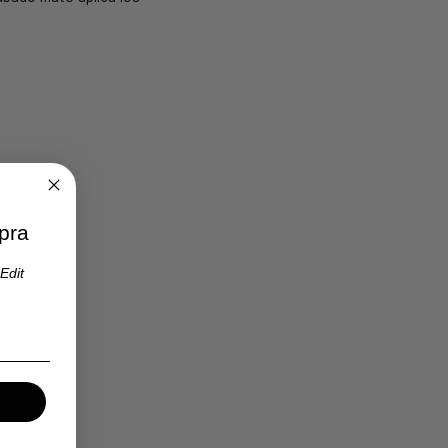
pra
Edit