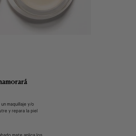
 enamorará
un maquillaje y/o
tre y repara la piel
cabado mate aplica los