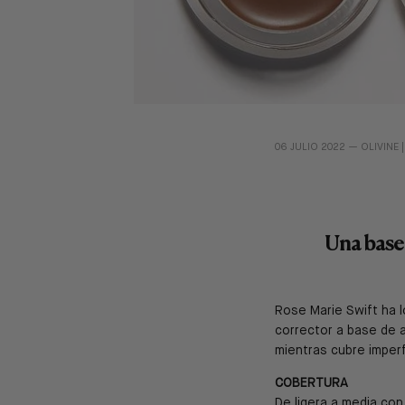
06 JULIO 2022 —
OLIVINE 
Una base 
Rose Marie Swift ha l
corrector a base de ac
mientras cubre imper
COBERTURA
De ligera a media con