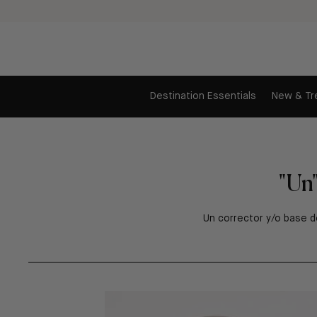
Ir
al
contenido
Destination Essentials
New & Tr
"Un"
Un corrector y/o base de