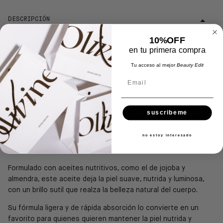
DESCRIPCIÓN
10%OFF
QUE:
Un aceite corporal iluminador y nutritivo que hidrata y
en tu primera compra
suaviza la piel, dejando un acabado radiante. Su fórmula ligera
Tu acceso al mejor
Beauty Edit
y no grasa se absorbe rápidamente, proporcionando un brillo
Email
natural y una sensación de bienestar.
PARA QUIEN:
Todo tipo de piel.
Ideal para pieles secas o
deshidratadas.
suscribeme
EDITOR'S REVIEW:
Este aceite para el cuerpo transforma la
no estoy interesado
piel, dándole una hidratación profunda y un resplandor
saludable sin sensación grasa.
Formulado con aceites nutritivos, como el de jojoba y
almendra, este aceite deja la piel suave, nutrida y luminosa,
con un brillo sutil que realza la belleza natural del cuerpo.
Su fórmula ligera y de rápida absorción lo convierte en un
favorito para quienes quieren mantener la piel nutrida y