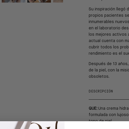
Su inspiración llegó
propios pacientes se
innumerables nuevos 
en el laboratorio de
los mejores activos 
actual cuenta con má
cubrir todos los prob
rendimiento es el su
Después de 13 años, 
de la piel, con la mi
obsoletos.
DESCRIPCIÓN
QUE:
Una crema hidra
formulada con lujoso
tono de piel.