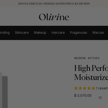
ENVIOS GRATIS EN ORDENES SUPERIORES A $2,500 MXN
ending
Skincare
Makeup
Haircare
Fragancias
Marcas
MACRENE ACTIVES
High Perf
Moisturize
1 reseñ
$ 2,070.00