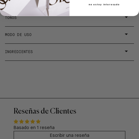
no estoy interesado
TONOS
MODO DE USO
INGREDIENTES
Reseñas de Clientes
Basado en 1 reseña
Escribir una reseña