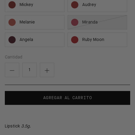
Mickey
Audrey
Melanie
Miranda
Angela
Ruby Moon
Cantidad
AGREGAR AL CARRITO
Lipstick
3.5g.