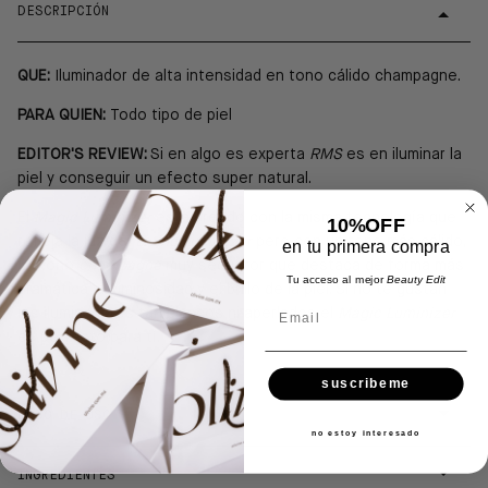
DESCRIPCIÓN
QUE:
Iluminador de alta intensidad en tono cálido champagne.
PARA QUIEN:
Todo tipo de piel
EDITOR'S REVIEW:
Si en algo es experta
RMS
es en iluminar la
piel y conseguir un efecto super natural.
El
Magic Luminizer
esta creado con la misma tecnología que
10%OFF
refleja la luz del
Living Luminizer
pero con un tono más cálido,
en tu primera compra
un tono
champagne
muy seductor que destaca de forma más
Tu acceso al mejor
Beauty Edit
dramática la luminosidad y el brillo de la piel. Si no te gustan
Email
los iluminadores tan blancos ni aperlados el
Magic Luminizer
es perfecto para tí.
suscribeme
MODO DE USO
no estoy interesado
INGREDIENTES