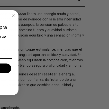
tness
de
Fascent
libera una energía cruda y carnal,
nceridad y se desvanece con la misma intensidad.
o entre dos cuerpos, la tensión es palpable y tu
pra
ta fragancia combina fuerza y suavidad al mismo
a quienes buscan equilibrio y una sensación íntima y
Edit
a rosa aporta un toque estimulante, mientras que el
 la flor de frangipani aportan calidez y suavidad. En
nco y el ciclamen equilibran la composición, mientras
x y almizcle blanco asegura profundidad y armonía.
deal para quienes desean resetear la energía,
 y expresarse con confianza, disfrutando de una
nte y armonizante que combina sensualidad y
l Amaderado.