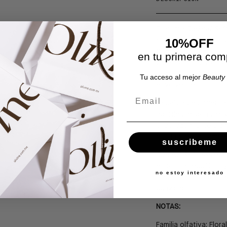
El aroma
Radical Sof
10%OFF
que se impone con si
Como un abrazo tiern
en tu primera com
pulso se acelera. Es
tiempo, diseñada par
Tu acceso al mejor
Beauty 
envolvente.
Email
La salida de pimient
acorde piel con piel y
el corazón, el té bla
que la base de ambro
suscribeme
Radical Softness
es i
encontrar equilibrio
no estoy interesado
fragancia reconforta
suavidad.
NOTAS:
Familia olfativa:
Flora