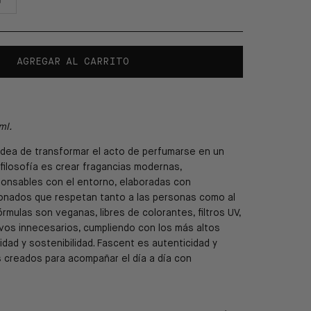
AGREGAR AL CARRITO
ml.
idea de transformar el acto de perfumarse en un
 filosofía es crear fragancias modernas,
ponsables con el entorno, elaboradas con
ionados que respetan tanto a las personas como al
rmulas son veganas, libres de colorantes, filtros UV,
tivos innecesarios, cumpliendo con los más altos
dad y sostenibilidad. Fascent es autenticidad y
s creados para acompañar el día a día con