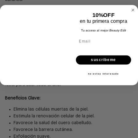
Formulado con diferentes aceites naturales como el girasol,
10%OFF
la semilla de albaricoque y la colza, este exfoliante hidratante
en tu primera compra
2 en 1 alivia la sequedad desde el cuero cabelludo hasta los
Tu acceso al mejor
Beauty Edit
pies, creando una piel super hidratada.
Email
Además, aumenta la renovación celular y el crecimiento de los
folículos para que el cabello tenga un aspecto mucho más
vivo y sano.
suscribeme
¿El resultado? La piel está flexible, nutrida y radiante, el cuero
cabelludo está sano y el cabello sedoso.
no estoy interesado
Ideal para usar todo el año.
Beneficios Clave:
Elimina las células muertas de la piel.
Estimula la renovación celular de la piel.
Favorece la salud del cuero cabelludo.
Favorece la barrera cutánea.
Exfoliación suave.