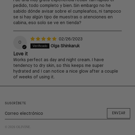
Fue una muy grata experiencia recibir tan rápido el
pedido, todo completo y bien. Sin embargo no he
sabido dónde avisar sobre el cumpleaños, ni tampoco
se si hay algún tipo de muestras o atenciones en
cabina, eso solo se ve en tienda?
02/26/2023
O
Olga Shinkaruk
Love it
Works perfect as day and night cream. I have
tendency to dry skin, so this keeps me super
hydrated and I can notice a nice glow after a couple
of weeks of using it.
SUSCRÍBETE
ENVIAR
© 2026
OLIVINE
.