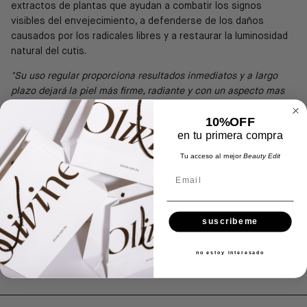
extractos de plantas que ayudan a combatir los signos
visibles del envejecimiento, a defenderse de los daños
causados por los radicales libres y a restaurar la luminosidad
natural del cutis.
"Su uso regular proporciona resultados inmediatos y a largo
plazo dejará la piel más firme, radiante y con un aspecto mas
joven." - Dra. Barbara Strum, fundadora.
10%OFF
en tu primera compra
MODO DE USO
Tu acceso al mejor
Beauty Edit
Email
INGREDIENTES
suscribeme
no estoy interesado