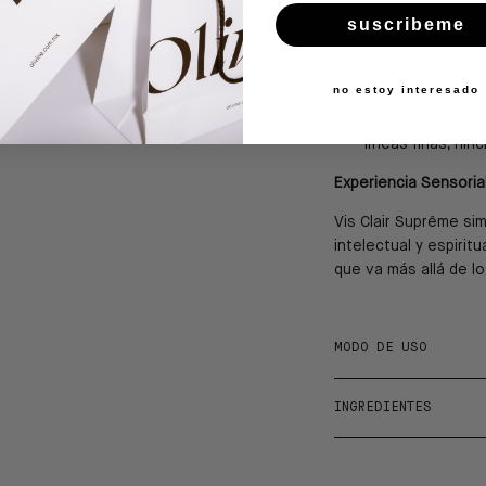
suscribeme
Impulsado por m
activamente el c
Protege el área 
no estoy interesado
estresantes med
Actúa como un s
líneas finas, hin
Experiencia Sensorial
Vis Clair Suprême sim
intelectual y espirit
que va más allá de lo 
MODO DE USO
INGREDIENTES