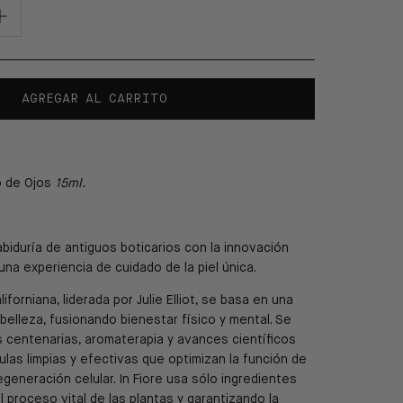
AGREGAR AL CARRITO
o de Ojos
15ml.
biduría de antiguos boticarios con la innovación
 una experiencia de cuidado de la piel única.
iforniana, liderada por Julie Elliot, se basa en una
a belleza, fusionando bienestar físico y mental. Se
es centenarias, aromaterapia y avances científicos
ulas limpias y efectivas que optimizan la función de
regeneración celular. In Fiore usa sólo ingredientes
 proceso vital de las plantas y garantizando la