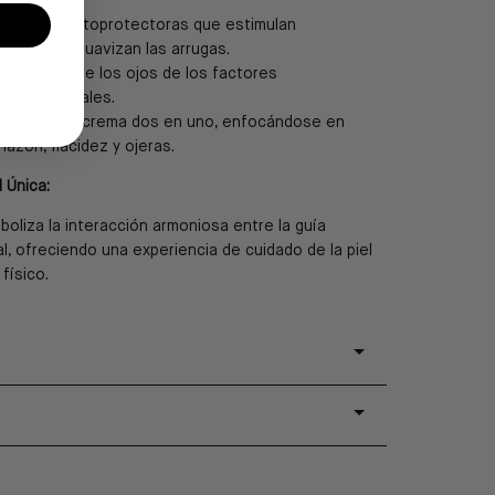
icroalgas fotoprotectoras que estimulan
olágeno y suavizan las arrugas.
vulnerable de los ojos de los factores
io ambientales.
uero y una crema dos en uno, enfocándose en
chazón, flacidez y ojeras.
 Única:
boliza la interacción armoniosa entre la guía
ual, ofreciendo una experiencia de cuidado de la piel
físico.