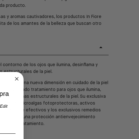
da producto.
sas y aromas cautivadores, los productos In Fiore
rita de los amantes de la belleza que buscan otro
l contorno de los ojos que ilumina, desinflama y
s estructurales de la piel.
perimenta una nueva dimensión en cuidado de la piel
e, un avanzado tratamiento para ojos que ilumina,
pra
 las proteínas estructurales de la piel. Su exclusiva
 combina microalgas fotoprotectoras, activos
Edit
s altamente efectivos y los exclusivos remedios
a ofrecer una protección antienvejecimiento
uier otro tratamiento.